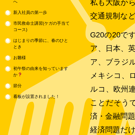
私も大阪か
へ
新入社員の第一歩
交通規制な
市民救命士講習(ケガの手当て
コース)
G20の20
はじまりの季節に、春のひと
ア、日本、
とき
お雛様
ア、ブラジ
初午祭の由来を知っています
メキシコ、
か
節分
ルコ、欧州連
看板が設置されました！
ことだそう
済・金融問
経済問題だ