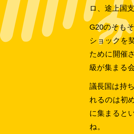
ロ、途上国
G20のそも
ショックを
ために開催
級が集まる
議長国は持
れるのは初
に集まると
ね。