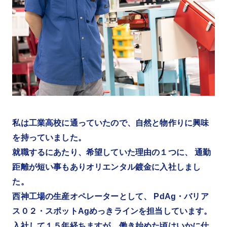
エントリー
エントリー
私は工業高校に通っていたので、自然と物作りに興味
を持っていました。
就職するにあたり、希望していた理由の１つに、 通勤
距離が短い事もありオリエンタル鍍金に入社しまし
た。
西神工場の生産オペレーターとして、 PdAg・バリア
ス０２・スポットAgめっきラインを担当しています。
入社して１５年経ちますが、働き始めた頃はいかに仕