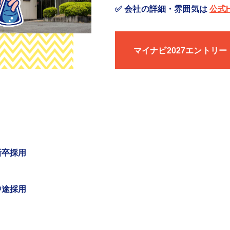
✅ 会社の詳細・雰囲気は
公式
マイナビ2027エントリー
マイナビ2027エントリー
新卒採用
中途採用