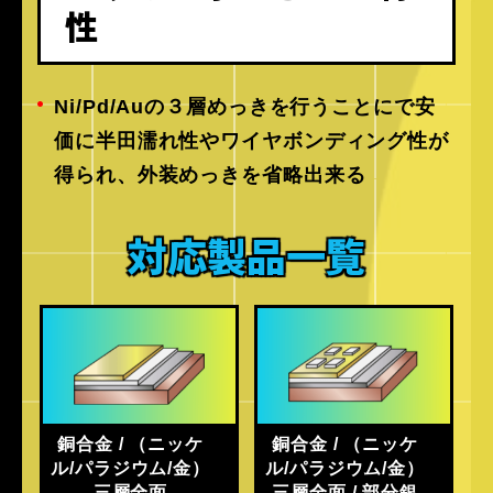
性
Ni/Pd/Auの３層めっきを行うことにで安
価に半田濡れ性やワイヤボンディング性が
得られ、外装めっきを省略出来る
対応製品一覧
銅合金 / （ニッケ
銅合金 / （ニッケ
ル/パラジウム/金）
ル/パラジウム/金）
三層全面
三層全面 / 部分銀