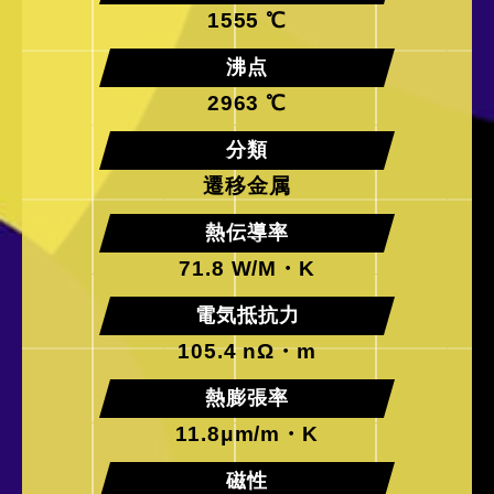
1555 ℃
沸点
2963 ℃
分類
遷移金属
熱伝導率
71.8 W/M・K
電気抵抗力
105.4 nΩ・m
熱膨張率
11.8μm/m・K
磁性