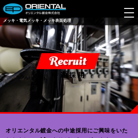
メッキ・電気メッキ・メッキ表面処理
会社案内
業務内容
製品情報
技術レポート
よくある質問
採用情報
ブログ
オリエンタル鍍金への中途採用にご興味をいた