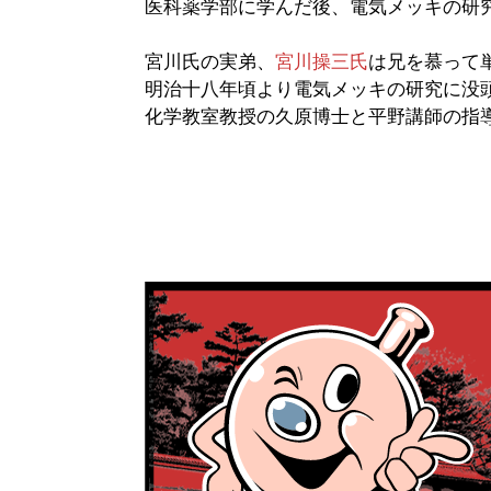
医科薬学部に学んだ後、電気メッキの研
宮川氏の実弟、
宮川操三氏
は兄を慕って
明治十八年頃より電気メッキの研究に没
化学教室教授の久原博士と平野講師の指