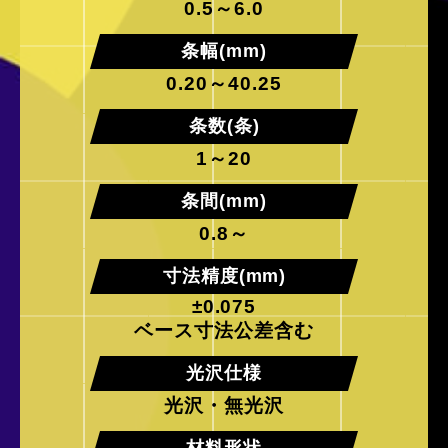
0.5～6.0
条幅(mm)
0.20～40.25
条数(条)
1～20
条間(mm)
0.8～
寸法精度(mm)
±0.075
ベース寸法公差含む
光沢仕様
光沢・無光沢