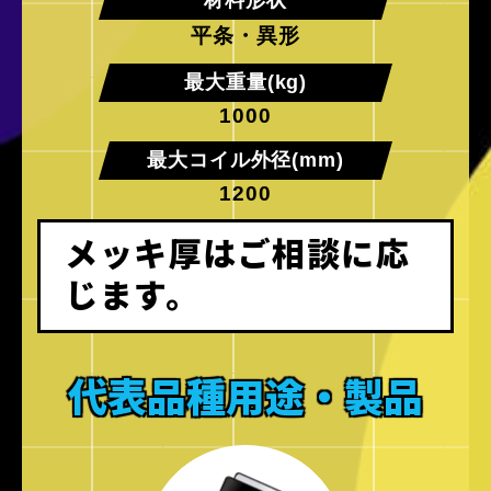
材料形状
平条・異形
最大重量(kg)
1000
最大コイル外径(mm)
1200
メッキ厚はご相談に応
じます。
代表品種用途・製品