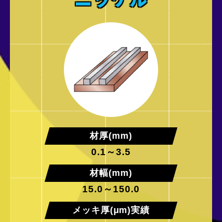
お問い合わせ
材厚(mm)
0.1～3.5
材幅(mm)
15.0～150.0
メッキ厚(μm)実績